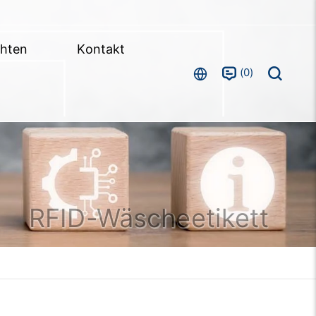
chten
Kontakt
0
RFID-Wäscheetikett