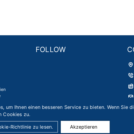
FOLLOW
C
t
ien
e
, um Ihnen einen besseren Service zu bieten. Wenn Sie di
 Cookies zu.
kie-Richtlinie zu lesen.
Akzeptieren
 © Asia Smart Tag Co., Ltd.
Designed by
首岳資訊
.
Seitenüber