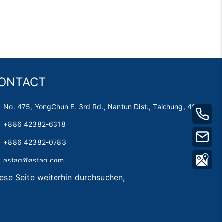
ONTACT
No. 475, YongChun E. 3rd Rd., Nantun Dist., Taichung, 408
+886 42382-6318
+886 42382-0783
astag@astag.com
ese Seite weiterhin durchsuchen,
roger@astag.com
sicht