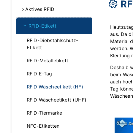
RF
Aktives RFID
RFID-Etikett
Heutzutag
aus. Da d
RFID-Diebstahlschutz-
Material 
Etikett
werden. W
Kleidung 
RFID-Metalletikett
Deshalb w
RFID E-Tag
beim Wasc
auch hoch
RFID Wäscheetikett (HF)
Tag könne
Wäscheanf
RFID Wäscheetikett (UHF)
RFID-Tiermarke
NFC-Etiketten