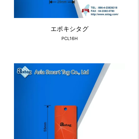
エポキシタグ
PCL16H