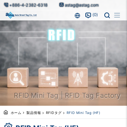
+886-4-2382-6318
astag@astag.com
0
RFID Mini Tag | RFID Tag Factory
ホーム
製品情報
RFIDタグ
RFID Mini Tag (HF)