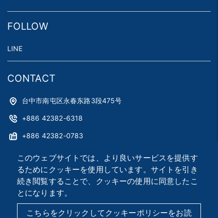
FOLLOW
LINE
CONTACT
台中市南屯区永春东路3段475号
+886 42382-6318
+886 42382-0783
astag@astag.com
このウェブサイトでは、より良いサービスを提供す
るためにクッキーを使用しています。サイトを引き
roger@astag.com
続き閲覧することで、クッキーの使用に同意したこ
とになります。
2026 © Asia Smart Tag Co., Ltd.
Designed by
首岳資訊
.
こちらをクリックしてクッキーポリシーをお読