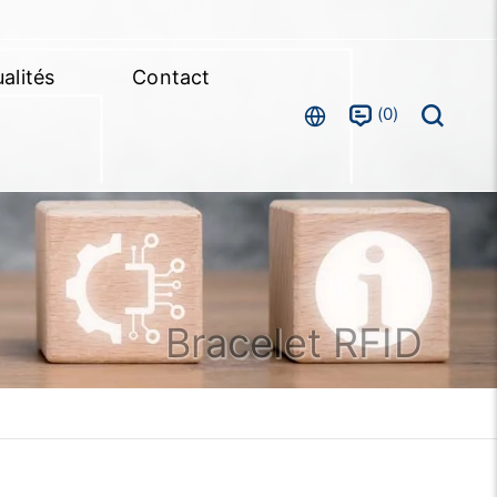
alités
Contact
0
Bracelet RFID