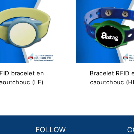
FID bracelet en
Bracelet RFID 
aoutchouc (LF)
caoutchouc (H
FOLLOW
C