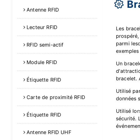
Br
Antenne RFID
Lecteur RFID
Les brace
prospéré,
parmi lesq
RFID semi-actif
exemples 
Module RFID
Un bracele
d'attract
bracelet. 
Étiquette RFID
Utilisé pa
Carte de proximité RFID
données s
Utilisé l
Étiquette RFID
sécurité. 
événement
Antenne RFID UHF