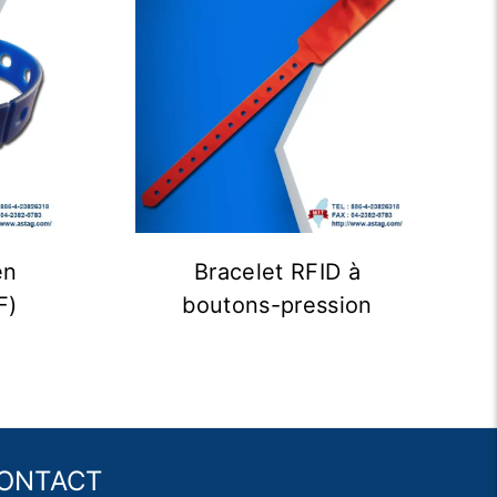
en
Bracelet RFID à
F)
boutons-pression
ONTACT