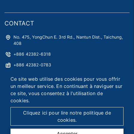
CONTACT
No. 475, YongChun E. 3rd Rd., Nantun Dist., Taichung,
408
+886 42382-6318
+886 42382-0783
astag@astag.com
Ce site web utilise des cookies pour vous offrir
un meilleur service. En continuant à naviguer sur
roger@astag.com
ce site, vous consentez à l'utilisation de
cookies.
2026 © Asia Smart Tag Co., Ltd.
Designed by
首岳資訊
.
Cliquez ici pour lire notre politique de
Plan du site
cookies.
Accepter