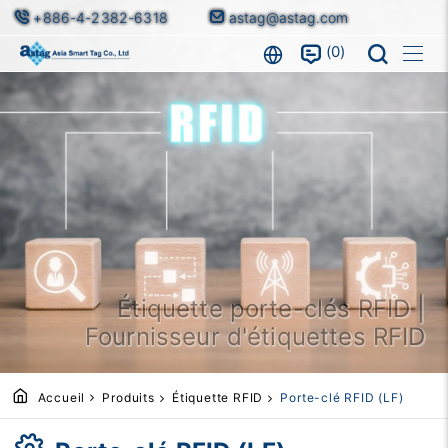
+886-4-2382-6318
astag@astag.com
0
Étiquette porte-clés RFID |
Fournisseur d'étiquettes RFID
Accueil
Produits
Étiquette RFID
Porte-clé RFID (LF)