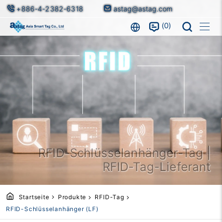
+886-4-2382-6318
astag@astag.com
0
RFID-Schlüsselanhänger-Tag |
RFID-Tag-Lieferant
Startseite
Produkte
RFID-Tag
RFID-Schlüsselanhänger (LF)