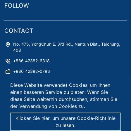
FOLLOW
CONTACT
No. 475, YongChun E. 3rd Rd., Nantun Dist., Taichung,
408
+886 42382-6318
+886 42382-0783
astag@astag.com
Diese Website verwendet Cookies, um Ihnen
einen besseren Service zu bieten. Wenn Sie
roger@astag.com
diese Seite weiterhin durchsuchen, stimmen Sie
der Verwendung von Cookies zu.
2026 © Asia Smart Tag Co., Ltd.
Designed by
首岳資訊
.
Klicken Sie hier, um unsere Cookie-Richtlinie
Seitenübersicht
zu lesen.