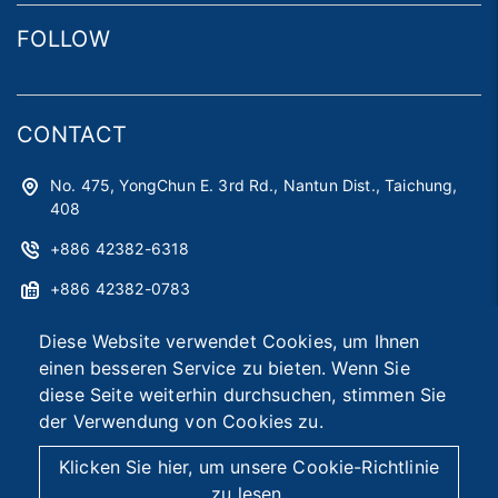
FOLLOW
CONTACT
No. 475, YongChun E. 3rd Rd., Nantun Dist., Taichung,
408
+886 42382-6318
+886 42382-0783
astag@astag.com
Diese Website verwendet Cookies, um Ihnen
einen besseren Service zu bieten. Wenn Sie
roger@astag.com
diese Seite weiterhin durchsuchen, stimmen Sie
der Verwendung von Cookies zu.
2026 © Asia Smart Tag Co., Ltd.
Designed by
首岳資訊
.
Klicken Sie hier, um unsere Cookie-Richtlinie
Seitenübersicht
zu lesen.