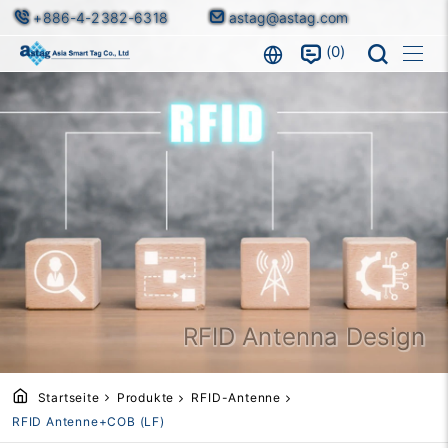
+886-4-2382-6318
astag@astag.com
0
RFID Antenna Design
Startseite
Produkte
RFID-Antenne
RFID Antenne+COB (LF)