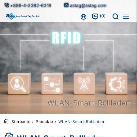
+886-4-2382-6318
astag@astag.com
0
WLAN-Smart-Rollladen
Startseite
Produkte
WLAN-Smart-Rollladen