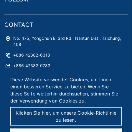
CONTACT
No. 475, YongChun E. 3rd Rd., Nantun Dist., Taichung,
408
+886 42382-6318
+886 42382-0783
astag@astag.com
Diese Website verwendet Cookies, um Ihnen
einen besseren Service zu bieten. Wenn Sie
roger@astag.com
diese Seite weiterhin durchsuchen, stimmen Sie
der Verwendung von Cookies zu.
2026 © Asia Smart Tag Co., Ltd.
Designed by
首岳資訊
.
Klicken Sie hier, um unsere Cookie-Richtlinie
Seitenübersicht
zu lesen.