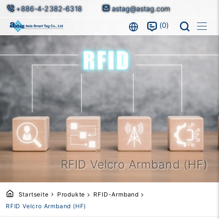
+886-4-2382-6318
astag@astag.com
0
RFID Velcro Armband (HF)
Startseite
Produkte
RFID-Armband
RFID Velcro Armband (HF)