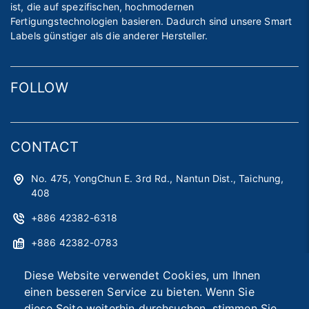
ist, die auf spezifischen, hochmodernen
Fertigungstechnologien basieren. Dadurch sind unsere Smart
Labels günstiger als die anderer Hersteller.
FOLLOW
CONTACT
No. 475, YongChun E. 3rd Rd., Nantun Dist., Taichung,
408
+886 42382-6318
+886 42382-0783
astag@astag.com
Diese Website verwendet Cookies, um Ihnen
einen besseren Service zu bieten. Wenn Sie
roger@astag.com
diese Seite weiterhin durchsuchen, stimmen Sie