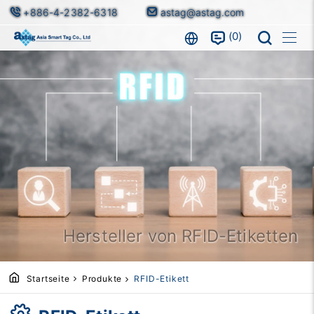
+886-4-2382-6318
astag@astag.com
0
Hersteller von RFID-Etiketten
Startseite
Produkte
RFID-Etikett