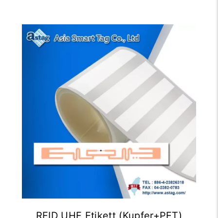
RFID UHF Etikett (Kupfer+PET)