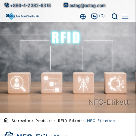
+886-4-2382-6318
astag@astag.com
0
NFC-Etikett
Startseite
Produkte
RFID-Etikett
NFC-Etiketten