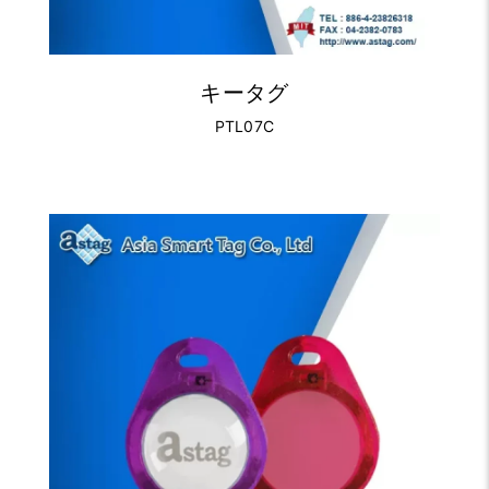
キータグ
PTL07C