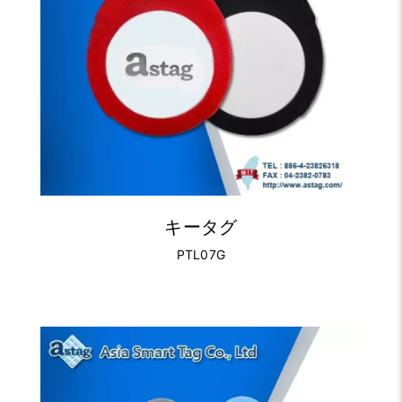
キータグ
PTL07G