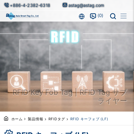
+886-4-2382-6318
astag@astag.com
0
RFID Key Fob Tag | RFID Tag サプ
ライヤー
ホーム
製品情報
RFIDタグ
RFID キーフォブ (LF)