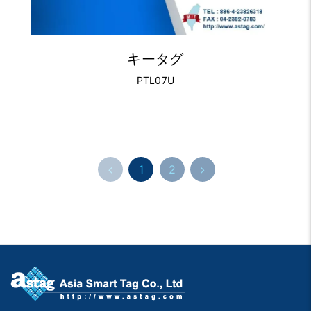
キータグ
PTL07U
1
2