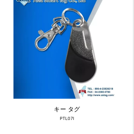
キー タグ
PTL07I