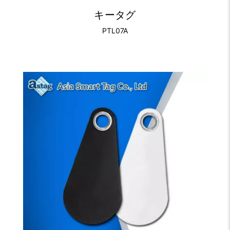
キータグ
PTL07A