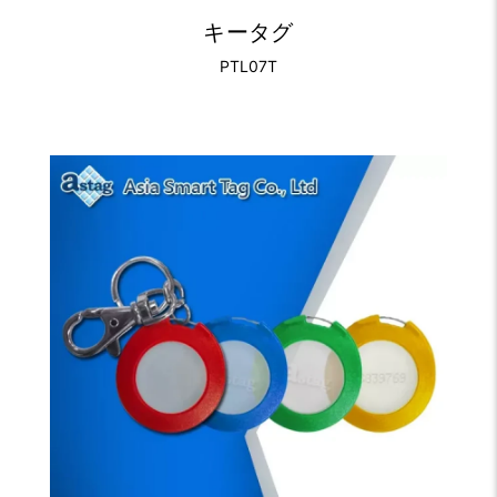
キータグ
PTL07T