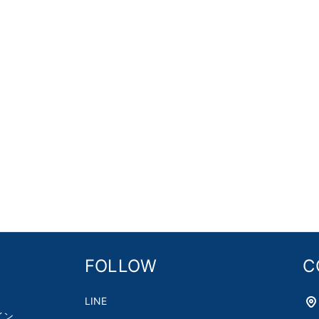
FOLLOW
C
LINE
イン