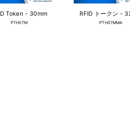
ID Token - 30mm
RFID トークン - 
PTH07M
PTH07MMA