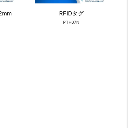
32mm
RFIDタグ
PTH07N