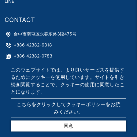
LINE
CONTACT
台中市南屯区永春东路3段475号
+886 42382-6318
+886 42382-0783
astag@astag.com
このウェブサイトでは、より良いサービスを提供す
るためにクッキーを使用しています。サイトを引き
roger@astag.com
続き閲覧することで、クッキーの使用に同意したこ
とになります。
2026 © Asia Smart Tag Co., Ltd.
Designed by
首岳資訊
.
こちらをクリックしてクッキーポリシーをお読
サイトマップ
みください。
同意
TEL
MAIL
MAP