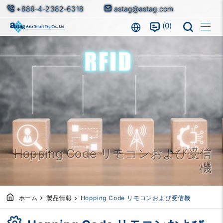
+886-4-2382-6318
astag@astag.com
0
Hopping Code リモコンおよび受信
機
ホーム
製品情報
Hopping Code リモコンおよび受信機