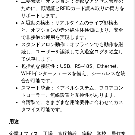
二要素認証オプション：柔軟なアクセス管理の
ために、顔認証とRFIDカード読み取りの両方を
サポートします。
AI駆動の検出：リアルタイムのライブ顔検出
と、オプションの赤外線
生体検知
により、安全
で非接触の運用を実現します。
スタンドアロン動作：オフラインでも動作を継
続し、ユーザーを認識して入退室ログを独立し
て保存します。
包括的な接続性：USB、RS-485、Ethernet、
Wi‑Fiインターフェースを備え、シームレスな統
合が可能です。
スマート統合：ドアベルシステム、フロアコン
トローラー、無線設置と互換性があります。
台湾製で、さまざまな用途要件に合わせてカス
タマイズ可能です。
用途
企業オフィス、工場、官庁施設、病院、学校、居住複