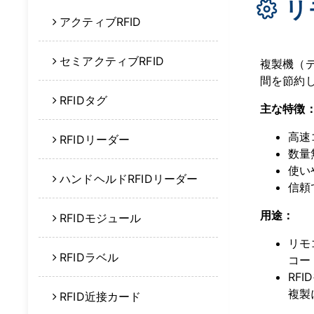
リ
アクティブRFID
セミアクティブRFID
複製機（
間を節約
RFIDタグ
主な特徴
高速
RFIDリーダー
数量
使い
ハンドヘルドRFIDリーダー
信頼
用途：
RFIDモジュール
リモ
RFIDラベル
コー
RF
複製
RFID近接カード