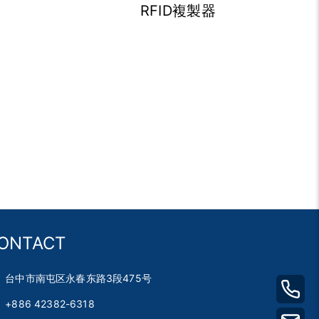
RFID複製器
ONTACT
台中市南屯区永春东路3段475号
+886 42382-6318