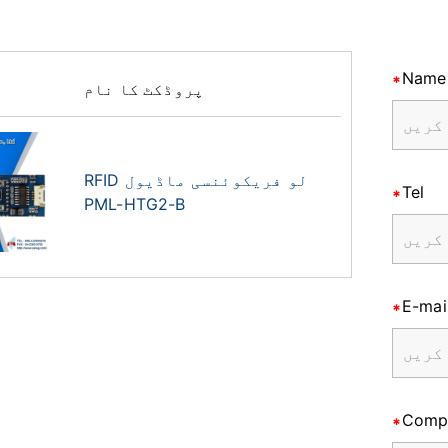
Name
پروڈکٹ کا نام
RFID لو فریکوئنسی ماڈیول
Tel
PML-HTG2-B
E-mai
Comp