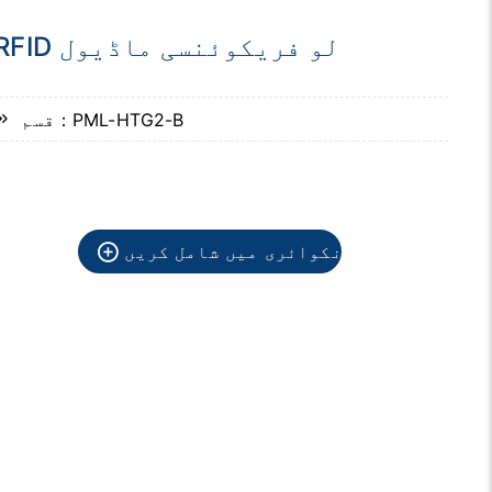
RFID لو فریکوئنسی ماڈیول
قسم：PML-HTG2-B
انکوائری میں شامل کریں