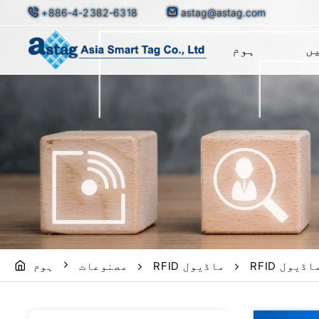
+886-4-2382-6318
astag@astag.com
ں
ہوم
RFID ماڈیول
مصنوعات
ہوم