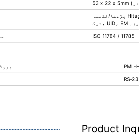
پڑھنا/لکھنا Hitag 1 ٹیگ، Hitag S64 / 256 / 2048 جانوروں کا
سیریز۔
ISO 11784 / 11785
ISO
PML-
پروڈ
RS-23
ا
Product Inq