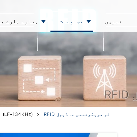
خبریں
مصنوعات
ہمارے بارے می
RFID لو فریکوئنسی ماڈیول
RFID ماڈیول (LF-134KHz)