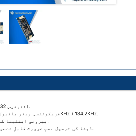
RS-232 انٹرفیس.
فریکوئنسی ریڈر ماڈیول 125KHz / 134.2KHz.
بیرونی اینٹینا کنکشن.
ڈیٹا کی ترسیل حسبِ ضرورت قابلِ تخصیص ہے.