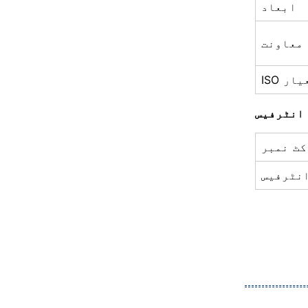
ابعاد
معاونت
 معیار
انٹرفیس
کٹ نمبر
نٹرفیس