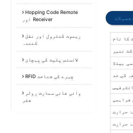
Hopping Code Remote
فصیلات
اور Receiver
ریموت کنٹرول اور نقل
 کا نام
کنندہ
کٹ نمبر
لائسنس پلیٹ کی پہچان
ی بینڈ
ہ کی حد
RFID چہرے کی شناخت
نٹرفیس
وائی فائی سمارٹ رولر
 فراہمی
شٹر
ٔ حرارت
ٔ حرارت