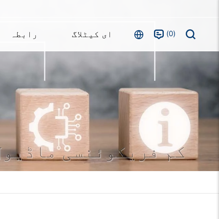
0
ای کیٹلاگ
رابطہ
RFID کم فریکوئنسی ماڈیول