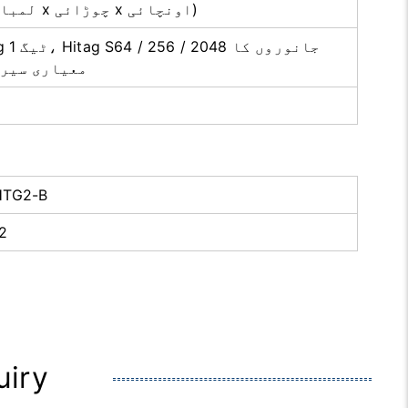
53 x 22 x 5mm (لمبائی x چوڑائی x اونچائی)
ٹیگ، UID، EM معیاری 
HTG2-B
2
uiry