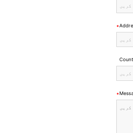
Addre
Count
Mess