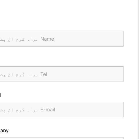
l
any