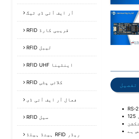
آر ایف آئی ڈی ٹیگ
RFID قریبی کارڈ
RFID لیبل
RFID UHF اینٹینا
RFID کلائی پٹی
تفصیل
فعال آر ایف آئی ڈی
RFID سیل
ہینڈ ہیلڈ RFID ریڈر