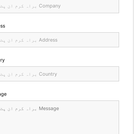
ss
ry
age