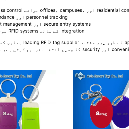
offices، cam، اور residential communities
Attendance اور personnel tracking
Asset management اور secure entry systems
موجودہ RFID systems کے ساتھ integration
ہماری کمپنی، ایک leading RFID tag supplier کے طور پر،