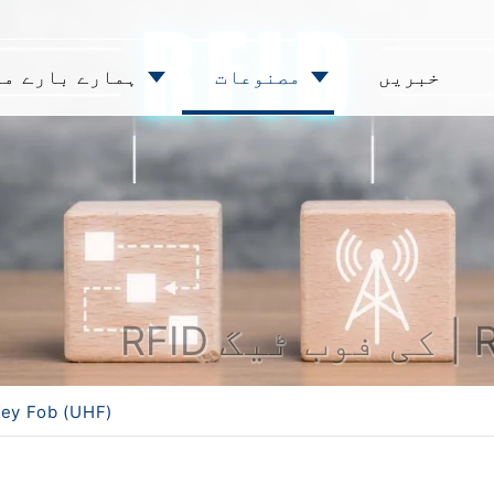
خبریں
مصنوعات
ہمارے بارے می
ey Fob (UHF)