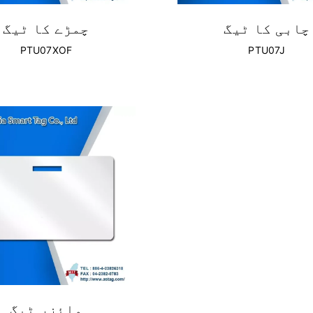
چابی کا ٹیگ
چمڑے کا ٹیگ
PTU07XOF
PTU07J
وائزر ٹیگ