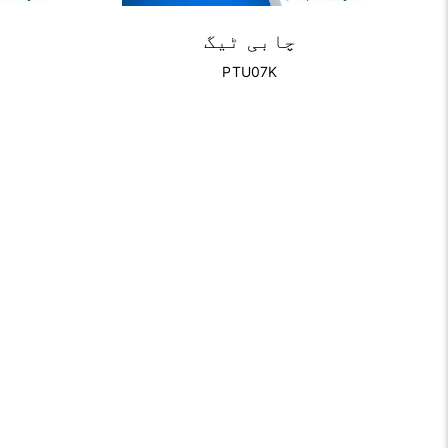
چابی ٹیگ
PTU07K