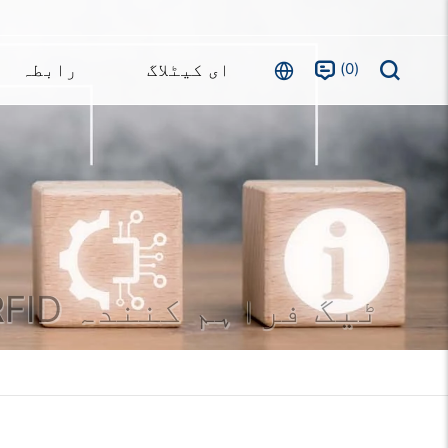
0
ای کیٹلاگ
رابطہ
RFID کی فوب ٹیگ | RFID ٹیگ فراہم کنندہ