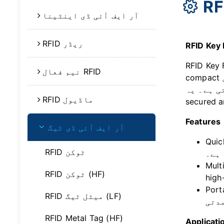
RF
آر ایف آئی ڈی اینٹینا
RFID ریڈر
access control application میں اہم کردار ادا کرتے ہیں۔ یہ
نیم فعال RFID
compact اور استعمال میں آسان key fobs تیز تصدیق کی سہولت فراہم کرتے ہیں: بس fob کو reader کے قریب لائیں،
office buildings، اور دیگر
RFID ماڈیول
Features
آر ایف آئی ڈی ٹیگ
اخت کی تصدیق کو
RFID ٹوکن
ہے۔
low-fre، اور ultra-
RFID ٹوکن (HF)
ہم کرتا ہے جبکہ طویل
RFID میٹل ٹیگ (LF)
RFID Metal Tag (HF)
Applicati