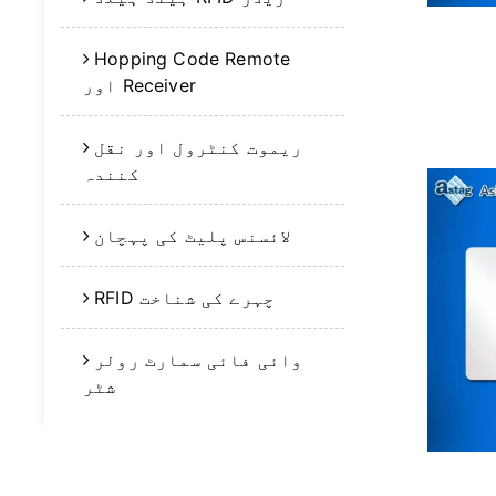
Hopping Code Remote
اور Receiver
ریموت کنٹرول اور نقل
کنندہ
لائسنس پلیٹ کی پہچان
RFID چہرے کی شناخت
وائی فائی سمارٹ رولر
شٹر