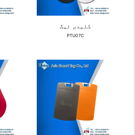
کلیدی ٹیگ
PTU07C