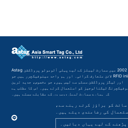
Astag نے 2002 میں سمارٹ لیبلز کے لیے پہلی آٹوموٹو پروڈکشن
لائن متعارف کرائی۔ اور ہم واحد مینوفیکچرر ہیں جو RFID inlays
اور ٹیگز پروڈکشن سسٹم سے لیس ہیں، جو مخصوص، جدید ترین
وفیکچرنگ ٹیکنالوجیز کو استعمال کرتے ہیں۔ اس کا مطلب ہے
کہ ہمارے سمارٹ لیبل دوسروں کے مقابلے سستے ہیں۔
سائٹ کو براؤز کرتے رہنے سے،
ستعمال کی رضامندی دیتے ہیں۔
پڑھنے کے لیے یہاں دبائیں۔