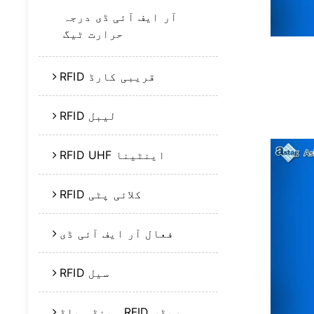
آر ایف آئی ڈی درجہ
حرارت ٹیگ
RFID قریبی کارڈ
RFID لیبل
RFID UHF اینٹینا
RFID کلائی پٹی
فعال آر ایف آئی ڈی
RFID سیل
ہینڈ ہیلڈ RFID ریڈر