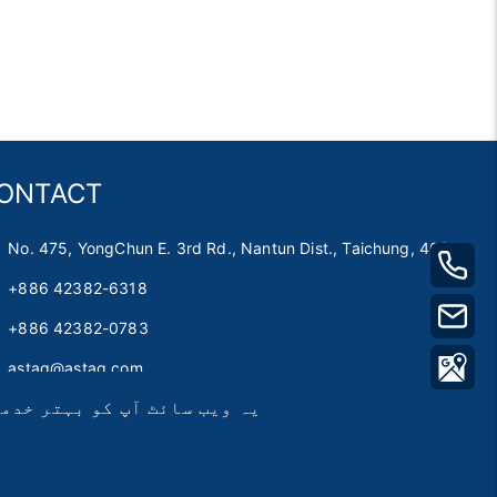
ONTACT
No. 475, YongChun E. 3rd Rd., Nantun Dist., Taichung, 408
+886 42382-6318
+886 42382-0783
astag@astag.com
یہ ویب سائٹ آپ کو بہتر خدم
roger@astag.com