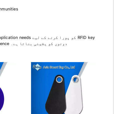
Access control برائے puses
fob tag کا وسیع انتخاب فراہم کرتی ہے، جو security اور convenience دونوں کو یقینی بناتا ہے۔