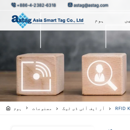
+886-4-2382-6318
astag@astag.com
ں
ہوم
RFID K
آر ایف آئی ڈی ٹیگ
مصنوعات
ہوم