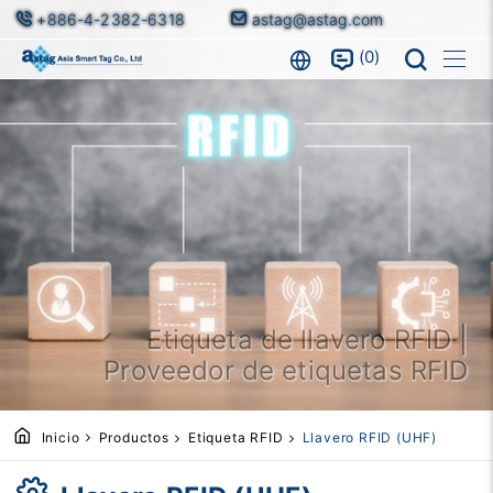
+886-4-2382-6318
astag@astag.com
0
Etiqueta de llavero RFID |
Proveedor de etiquetas RFID
Inicio
Productos
Etiqueta RFID
Llavero RFID (UHF)