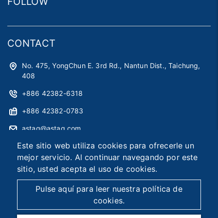
FOLLOW
CONTACT
No. 475, YongChun E. 3rd Rd., Nantun Dist., Taichung,
408
+886 42382-6318
+886 42382-0783
astag@astag.com
Este sitio web utiliza cookies para ofrecerle un
roger@astag.com
mejor servicio. Al continuar navegando por este
sitio, usted acepta el uso de cookies.
2026 © Asia Smart Tag Co., Ltd.
Designed by
首岳資訊
.
Pulse aquí para leer nuestra política de
Mapa del sitio
cookies.