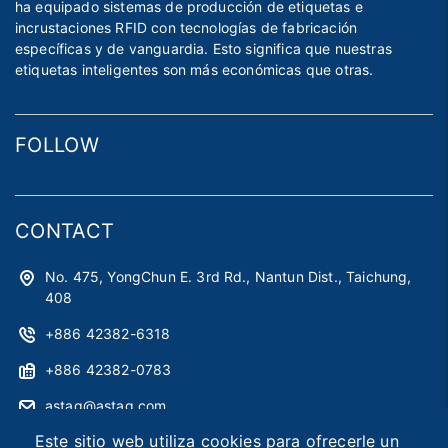
ha equipado sistemas de producción de etiquetas e
incrustaciones RFID con tecnologías de fabricación
específicas y de vanguardia. Esto significa que nuestras
etiquetas inteligentes son más económicas que otras.
FOLLOW
CONTACT
No. 475, YongChun E. 3rd Rd., Nantun Dist., Taichung,
408
+886 42382-6318
+886 42382-0783
astag@astag.com
Este sitio web utiliza cookies para ofrecerle un
roger@astag.com