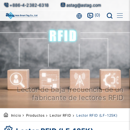
+886-4-2382-6318
astag@astag.com
0
Lector de baja frecuencia de un
fabricante de lectores RFID
Inicio
Productos
Lector RFID
Lector RFID (LF-125K)