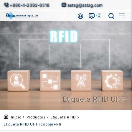
+886-4-2382-6318
astag@astag.com
0
Etiqueta RFID UHF
Inicio
Productos
Etiqueta RFID
Etiqueta RFID UHF (copper+PI)