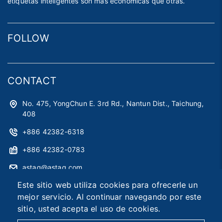
etiquetas inteligentes son más económicas que otras.
FOLLOW
CONTACT
No. 475, YongChun E. 3rd Rd., Nantun Dist., Taichung,
408
+886 42382-6318
+886 42382-0783
astag@astag.com
Este sitio web utiliza cookies para ofrecerle un
roger@astag.com
mejor servicio. Al continuar navegando por este
sitio, usted acepta el uso de cookies.