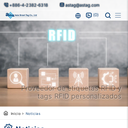
+886-4-2382-6318
astag@astag.com
0
Proveedor de etiquetas RFID y
tags RFID personalizados
Inicio
Noticias