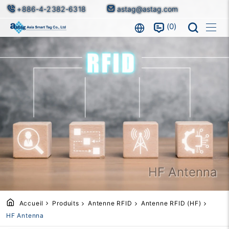
+886-4-2382-6318
astag@astag.com
0
HF Antenna
Accueil
Produits
Antenne RFID
Antenne RFID (HF)
HF Antenna