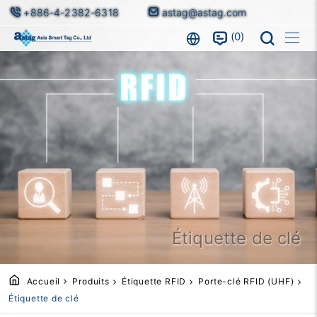
+886-4-2382-6318
astag@astag.com
0
Étiquette de clé
Accueil
Produits
Étiquette RFID
Porte-clé RFID (UHF)
Étiquette de clé