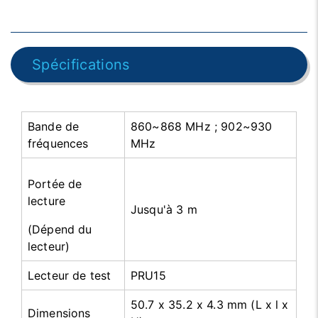
Spécifications
Bande de
860~868 MHz ; 902~930
fréquences
MHz
Portée de
lecture
Jusqu'à 3 m
(Dépend du
lecteur)
Lecteur de test
PRU15
50.7 x 35.2 x 4.3 mm (L x l x
Dimensions