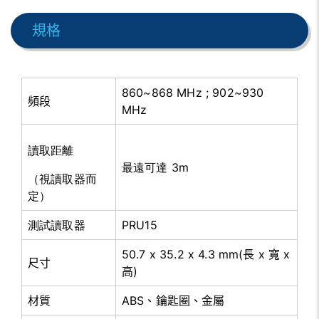
規格
860~868 MHz ; 902~930
頻段
MHz
讀取距離
最遠可達 3m
（視讀取器而
定）
測試讀取器
PRU15
50.7 x 35.2 x 4.3 mm(長 x 寬 x
尺寸
高)
材質
ABS、鑰匙圈、金屬