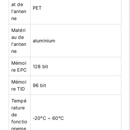
at de
PET
l'anten
ne
Matéri
au de
aluminium
l'anten
ne
Mémoi
128 bit
re EPC
Mémoi
96 bit
re TID
Tempé
rature
de
-20°C ~ 60°C
fonctio
nneme