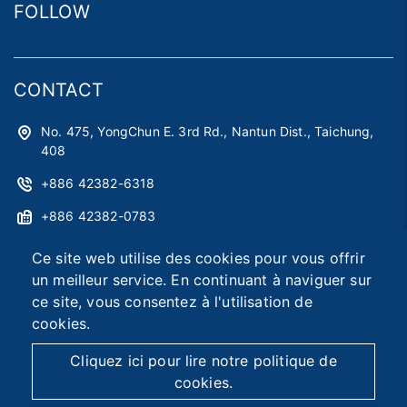
FOLLOW
CONTACT
No. 475, YongChun E. 3rd Rd., Nantun Dist., Taichung,
408
+886 42382-6318
+886 42382-0783
astag@astag.com
Ce site web utilise des cookies pour vous offrir
un meilleur service. En continuant à naviguer sur
roger@astag.com
ce site, vous consentez à l'utilisation de
cookies.
2026 © Asia Smart Tag Co., Ltd.
Designed by
首岳資訊
.
Cliquez ici pour lire notre politique de
Plan du site
cookies.