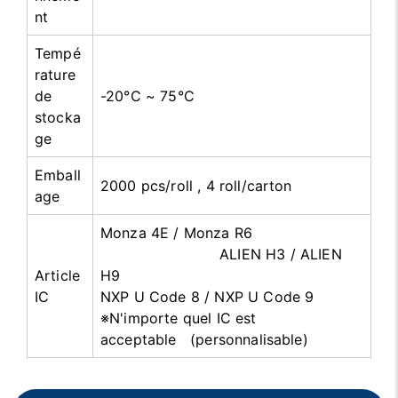
nt
Tempé
rature
de
-20°C ~ 75°C
stocka
ge
Emball
2000 pcs/roll , 4 roll/carton
age
Monza 4E / Monza R6
ALIEN H3 / ALIEN
Article
H9
IC
NXP U Code 8 / NXP U Code 9
※N'importe quel IC est
acceptable (personnalisable)