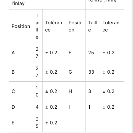
l'inlay
T
ai
Toléran
Positi
Taill
Toléran
Position
ll
ce
on
e
ce
e
2
A
± 0.2
F
25
± 0.2
7
2
B
± 0.2
G
33
± 0.2
7
1
C
± 0.2
H
3
± 0.2
0
D
4
± 0.2
I
1
± 0.2
3
E
± 0.2
5