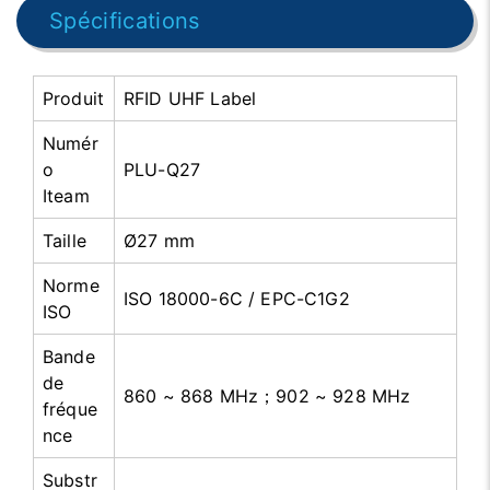
Spécifications
Produit
RFID UHF Label
Numér
o
PLU-Q27
Iteam
Taille
Ø27 mm
Norme
ISO 18000-6C / EPC-C1G2
ISO
Bande
de
860 ~ 868 MHz；902 ~ 928 MHz
fréque
nce
Substr