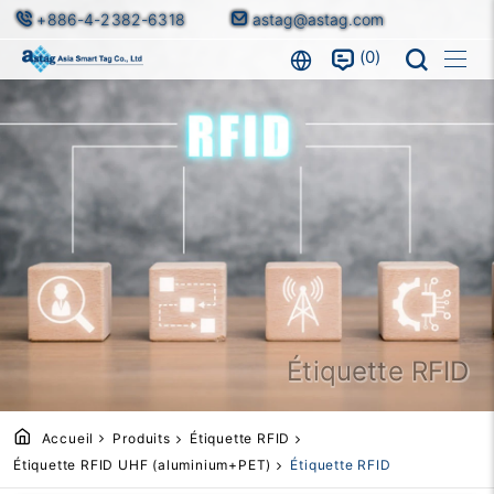
+886-4-2382-6318
astag@astag.com
0
Étiquette RFID
Accueil
Produits
Étiquette RFID
Étiquette RFID UHF (aluminium+PET)
Étiquette RFID