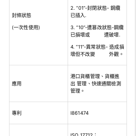
2. “01”-封閉狀態- 鋼纜
封條狀態
已插入.
(一次性使用)
3. “10”-遭篡改狀態-鋼纜
已損壞或 遭破壞.
4. “11”-異常狀態- 造成損
壞但不改變 外觀。
港口貨櫃管理、貨櫃進
應用
出 管理、快速通關檢測
管理。
專利
I861474
ISO 17712；