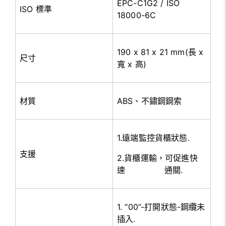
EPC-C1G2 / ISO
ISO 標準
18000-6C
190 x 81 x 21 mm(長 x
尺寸
寬 x 高)
材質
ABS、不鏽鋼鋼索
1.遠端監控貨櫃狀態.
支援
2.貨櫃運輸，可促進快
速 通關.
1. “00”-打開狀態-鋼纜未
插入.