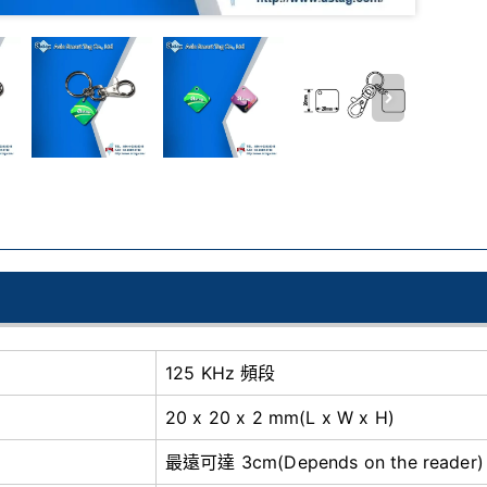
125 KHz 頻段
20 x 20 x 2 mm(L x W x H)
最遠可達 3cm(Depends on the reader)