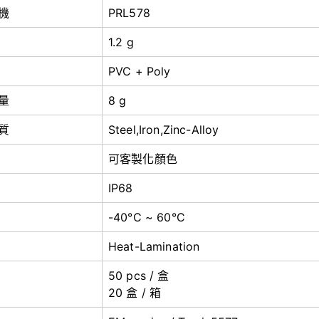
機
PRL578
1.2 g
PVC + Poly
量
8 g
質
Steel,Iron,Zinc-Alloy
可客製化顏色
IP68
-40°C ~ 60°C
Heat-Lamination
50 pcs / 盒
20 盒 / 箱