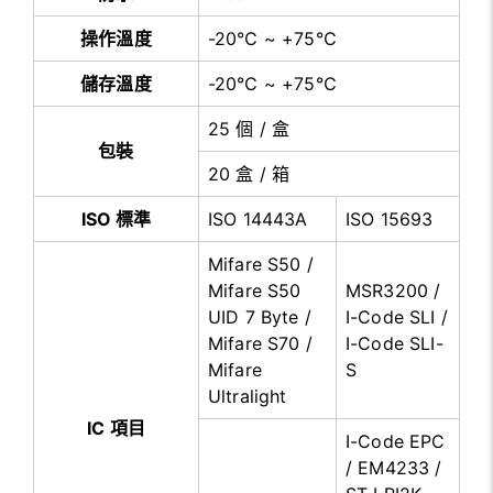
操作溫度
-20℃ ~ +75℃
儲存溫度
-20℃ ~ +75℃
25 個 / 盒
包裝
20 盒 / 箱
ISO 標準
ISO 14443A
ISO 15693
Mifare S50 /
Mifare S50
MSR3200 /
UID 7 Byte /
I-Code SLI /
Mifare S70 /
I-Code SLI-
Mifare
S
Ultralight
IC 項目
I-Code EPC
/ EM4233 /