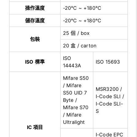
操作溫度
-20℃ ~ +180℃
儲存溫度
-20℃ ~ +180℃
25 個 / box
包裝
20 盒 / carton
ISO
ISO 標準
ISO 15693
14443A
Mifare S50
/ Mifare
MSR3200 /
S50 UID 7
I-Code SLI /
Byte /
I-Code SLI-
Mifare S70
S
/ Mifare
Ultralight
IC 項目
I-Code EPC