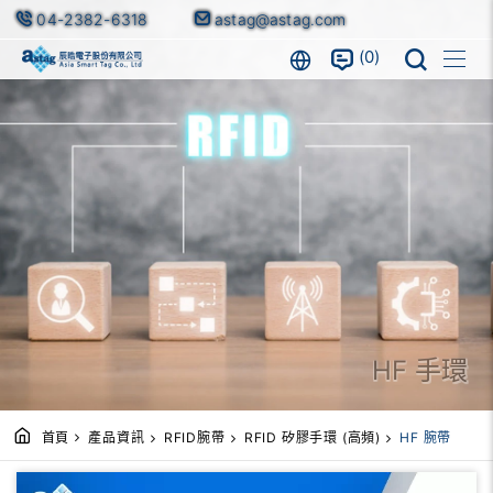
04-2382-6318
astag@astag.com
0
HF 手環
首頁
產品資訊
RFID腕帶
RFID 矽膠手環 (高頻)
HF 腕帶