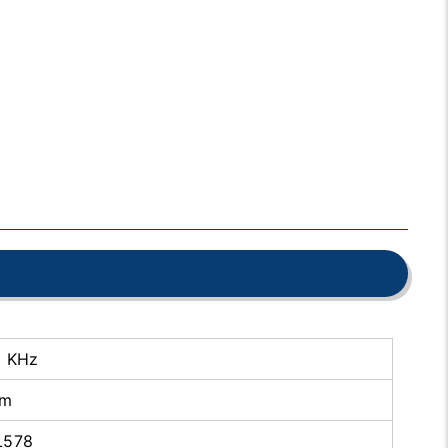
5 KHz
cm
L578