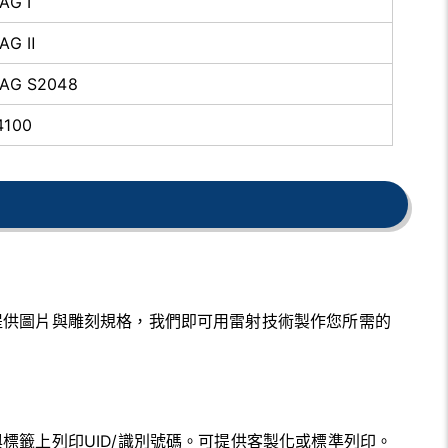
AG Ⅰ
TAG Ⅱ
TAG S2048
4100
提供圖片與雕刻規格，我們即可用雷射技術製作您所需的
標籤上列印UID/識別號碼。可提供客製化或標準列印。