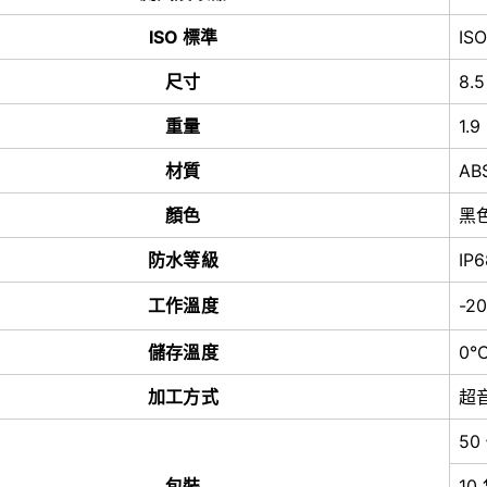
ISO 標準
ISO
尺寸
8.5
重量
1.9
材質
AB
顏色
黑
防水等級
IP6
工作溫度
-2
儲存溫度
0°
加工方式
超
50
包裝
10