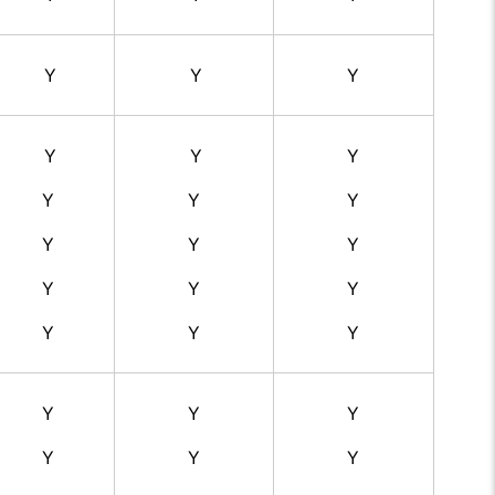
Y
Y
Y
Y
Y
Y
Y
Y
Y
Y
Y
Y
Y
Y
Y
Y
Y
Y
Y
Y
Y
Y
Y
Y