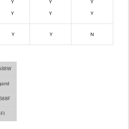
Y
Y
Y
Y
Y
Y
Y
Y
N
588W
gand
588F
FI