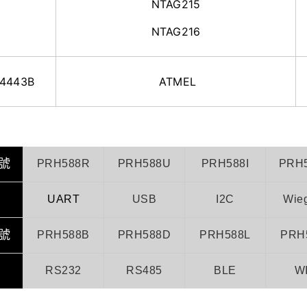
NTAG215
NTAG216
14443B
ATMEL
號
PRH588R
PRH588U
PRH588I
PRH
UART
USB
I2C
Wie
號
PRH588B
PRH588D
PRH588L
PRH
RS232
RS485
BLE
WI