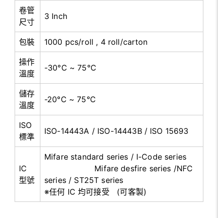
卷管
3 Inch
尺寸
包裝
1000 pcs/roll , 4 roll/carton
操作
-30°C ~ 75°C
溫度
儲存
-20°C ~ 75°C
溫度
ISO
ISO-14443A / ISO-14443B / ISO 15693
標準
Mifare standard series / I-Code series
IC
Mifare desfire series /NFC
型號
series / ST25T series
※任何 IC 均可接受 (可客製)