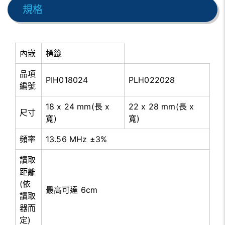
規格
內嵌
標籤
品項
PIH018024
PLH022028
編號
18 x 24 mm(長 x
22 x 28 mm(長 x
尺寸
寬)
寬)
頻率
13.56 MHz ±3%
讀取
距離
(依
最高可達 6cm
讀取
器而
定)