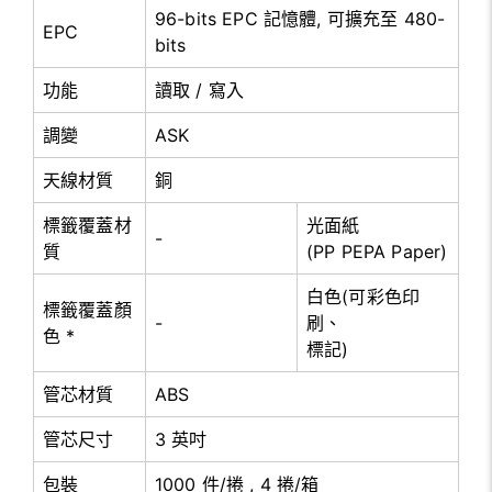
96-bits EPC 記憶體, 可擴充至 480-
EPC
bits
功能
讀取 / 寫入
調變
ASK
天線材質
銅
標籤覆蓋材
光面紙
-
質
(PP PEPA Paper)
白色(可彩色印
標籤覆蓋顏
-
刷、
色 *
標記)
管芯材質
ABS
管芯尺寸
3 英吋
包裝
1000 件/捲 , 4 捲/箱