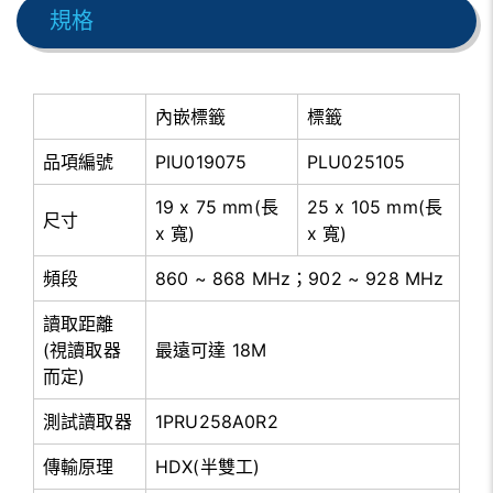
規格
內嵌標籤
標籤
品項編號
PIU019075
PLU025105
19 x 75 mm(長
25 x 105 mm(長
尺寸
x 寬)
x 寬)
頻段
860 ~ 868 MHz；902 ~ 928 MHz
讀取距離
(視讀取器
最遠可達 18M
而定)
測試讀取器
1PRU258A0R2
傳輸原理
HDX(半雙工)