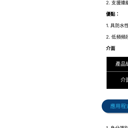
2. 支援
優點：
1. 具防水
2. 低頻
介面
產品
介
應用程