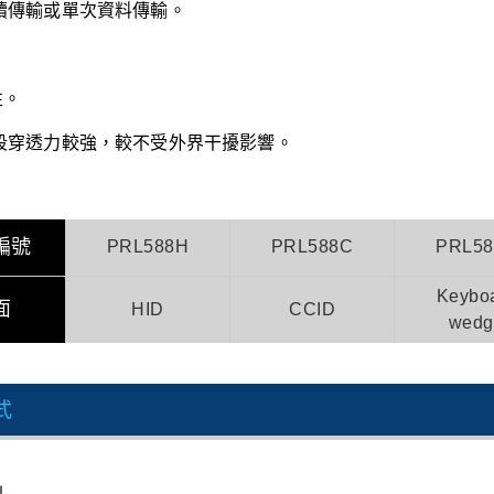
連續傳輸或單次資料傳輸。
性。
頻段穿透力較強，較不受外界干擾影響。
編號
PRL588H
PRL588C
PRL58
Keybo
面
HID
CCID
wedg
式