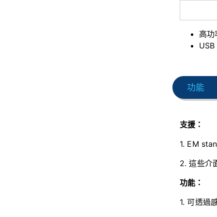
高功
USB
功能
支援：
1. EM st
2. 這些
功能：
1. 可透