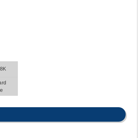
8K
ard
e