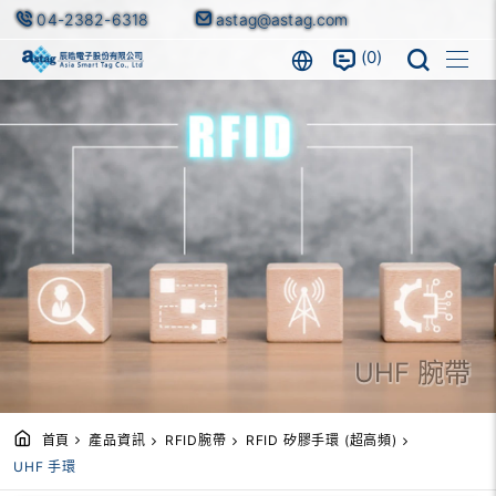
04-2382-6318
astag@astag.com
0
UHF 腕帶
首頁
產品資訊
RFID腕帶
RFID 矽膠手環 (超高頻)
UHF 手環