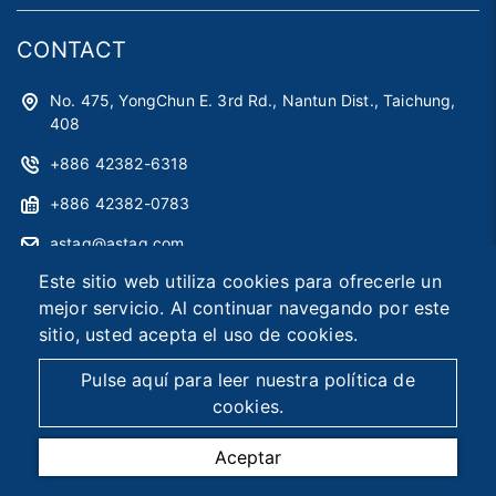
CONTACT
No. 475, YongChun E. 3rd Rd., Nantun Dist., Taichung,
408
+886 42382-6318
+886 42382-0783
astag@astag.com
Este sitio web utiliza cookies para ofrecerle un
roger@astag.com
mejor servicio. Al continuar navegando por este
sitio, usted acepta el uso de cookies.
2026 © Asia Smart Tag Co., Ltd.
Designed by
首岳資訊
.
Pulse aquí para leer nuestra política de
Mapa del sitio
cookies.
Aceptar
TEL
MAIL
MAP