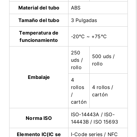
Material del tubo
ABS
Tamaño del tubo
3 Pulgadas
Temperatura de
-20℃ ~ +75℃
funcionamiento
250
500 uds /
uds /
rollo
rollo
Embalaje
4
rollos
4 rollos /
/
cartón
cartón
ISO-14443A / ISO-
Norma ISO
14443B / ISO 15693
Elemento IC(IC se
I-Code series / NFC