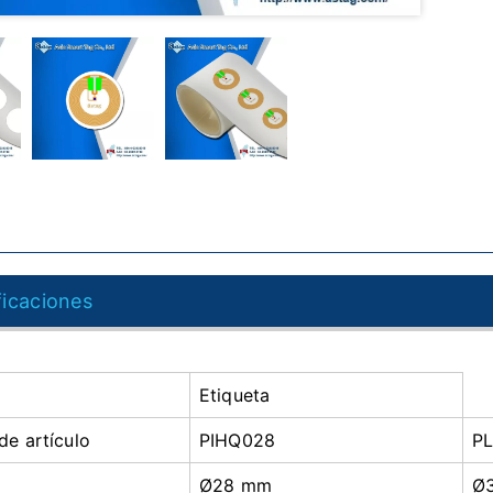
ficaciones
Etiqueta
e artículo
PIHQ028
P
Ø28 mm
Ø