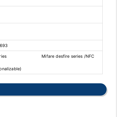
5693
Code series Mifare desfire series /NFC
onalizable)