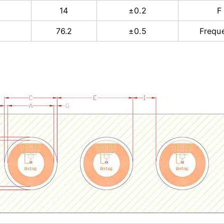
14
±0.2
F
76.2
±0.5
Frequ