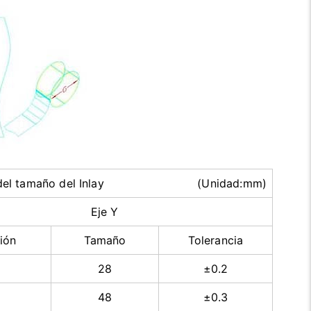
ón del tamaño del Inlay (Unidad:mm)
Eje Y
ión
Tamaño
Tolerancia
28
±0.2
48
±0.3