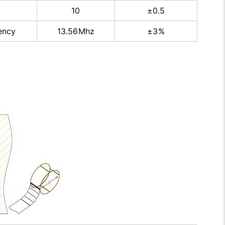
10
±0.5
ency
13.56Mhz
±3%