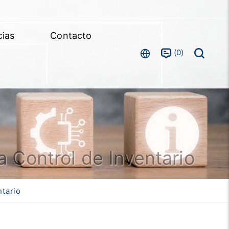
cias
Contacto
0
a Control de Inventario
ntario