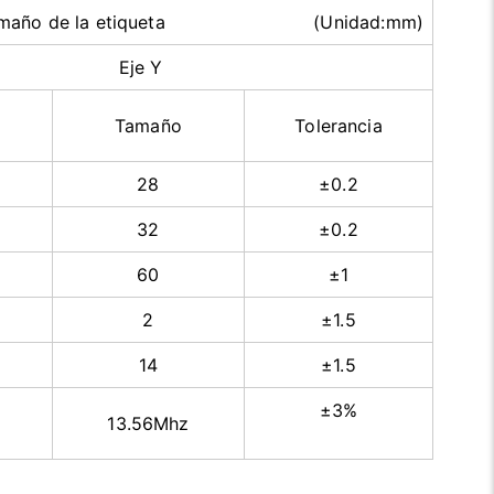
el tamaño de la etiqueta (Unidad:mm)
Eje Y
Tamaño
Tolerancia
28
±0.2
32
±0.2
60
±1
2
±1.5
14
±1.5
±3%
13.56Mhz