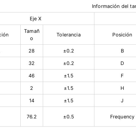
Información d
Eje X
Tamañ
ción
Tolerancia
Posición
o
A
28
±0.2
B
C
32
±0.2
D
E
46
±1.5
F
G
2
±1.5
H
14
±1.5
J
K
76.2
±0.5
Frequency