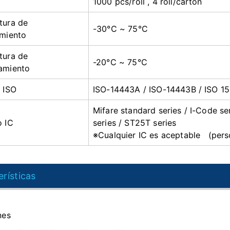
1000 pcs/roll , 4 roll/carton
tura de
-30°C ~ 75°C
amiento
tura de
-20°C ~ 75°C
amiento
 ISO
ISO-14443A / ISO-14443B / ISO 1
Mifare standard series / I-
o IC
series / ST25T series
※Cualquier IC es aceptable (pers
rísticas
nes