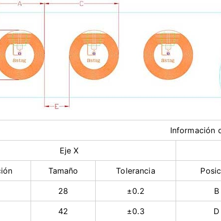
Informaci
Eje X
ción
Tamaño
Tolerancia
Posic
28
±0.2
B
42
±0.3
D