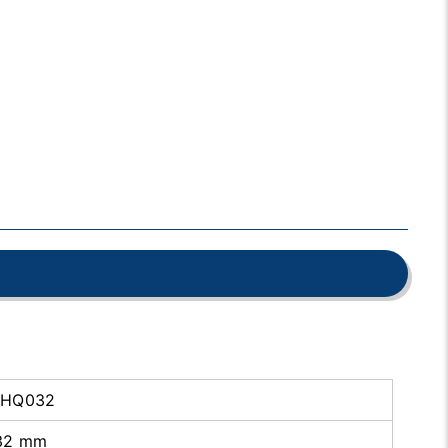
LHQ032
32 mm