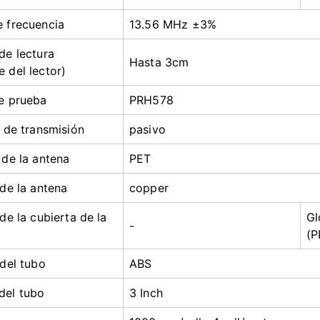
 frecuencia
13.56 MHz ±3%
de lectura
Hasta 3cm
 del lector)
e prueba
PRH578
o de transmisión
pasivo
 de la antena
PET
 de la antena
copper
de la cubierta de la
Gl
-
(P
 del tubo
ABS
del tubo
3 Inch