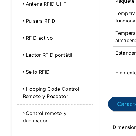
Paquete
Antena RFID UHF
Tempera
funcion
Pulsera RFID
Tempera
RFID activo
almacen
Estándar
Lector RFID portátil
Sello RFID
Element
Hopping Code Control
Remoto y Receptor
Caracte
Control remoto y
duplicador
Dimensio