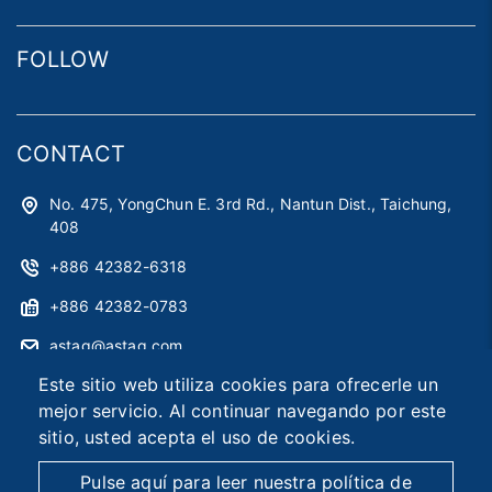
FOLLOW
CONTACT
No. 475, YongChun E. 3rd Rd., Nantun Dist., Taichung,
408
+886 42382-6318
+886 42382-0783
astag@astag.com
Este sitio web utiliza cookies para ofrecerle un
roger@astag.com
mejor servicio. Al continuar navegando por este
sitio, usted acepta el uso de cookies.
2026 © Asia Smart Tag Co., Ltd.
Designed by
首岳資訊
.
Pulse aquí para leer nuestra política de