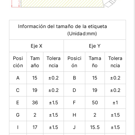
Información del tamaño de la etiqueta
(Unidad:mm)
Eje X
Eje Y
Posi
Tam
Tolera
Posici
Tama
Tolera
ción
año
ncia
ón
ño
ncia
A
15
±0.2
B
15
±0.2
C
19
±0.2
D
19
±0.2
E
36
±1.5
F
50
±1
G
2
±1.5
H
2
±1.5
I
17
±1.5
J
15.5
±1.5