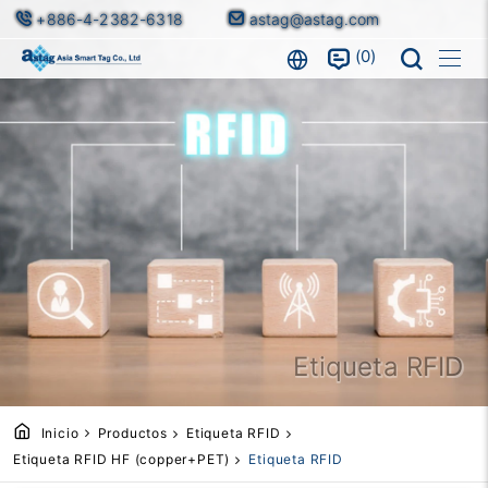
+886-4-2382-6318
astag@astag.com
0
Etiqueta RFID
Inicio
Productos
Etiqueta RFID
Etiqueta RFID HF (copper+PET)
Etiqueta RFID