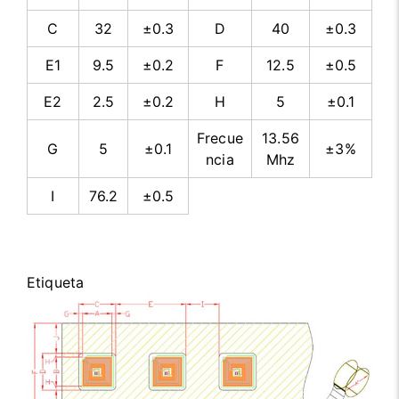
C
32
±0.3
D
40
±0.3
E1
9.5
±0.2
F
12.5
±0.5
E2
2.5
±0.2
H
5
±0.1
Frecue
13.56
G
5
±0.1
±3%
ncia
Mhz
I
76.2
±0.5
Etiqueta