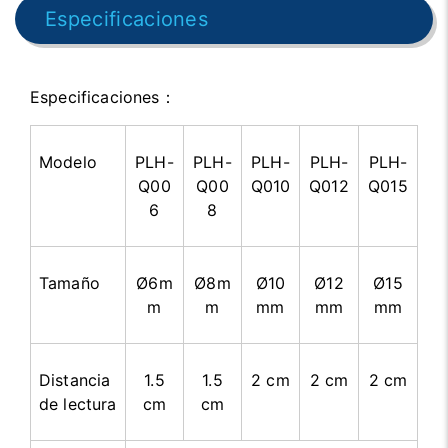
Especificaciones
Especificaciones
：
Modelo
PLH-
PLH-
PLH-
PLH-
PLH-
Q00
Q00
Q010
Q012
Q015
6
8
Tamaño
Ø6m
Ø8m
Ø10
Ø12
Ø15
m
m
mm
mm
mm
Distancia
1.5
1.5
2 cm
2 cm
2 cm
de lectura
cm
cm