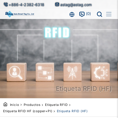
+886-4-2382-6318
astag@astag.com
0
Etiqueta RFID (HF)
Inicio
Productos
Etiqueta RFID
Etiqueta RFID HF (copper+PI)
Etiqueta RFID (HF)