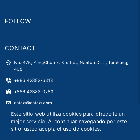
FOLLOW
CONTACT
No. 475, YongChun E. 3rd Rd., Nantun Dist., Taichung,
408
+886 42382-6318
+886 42382-0783
astag@astag.com
Este sitio web utiliza cookies para ofrecerle un
roger@astag.com
mejor servicio. Al continuar navegando por este
sitio, usted acepta el uso de cookies.
2026 © Asia Smart Tag Co., Ltd.
Designed by
首岳資訊
.