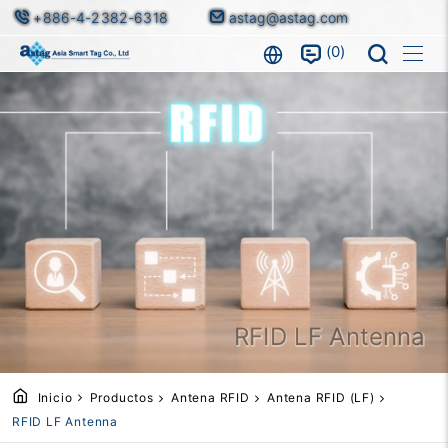
+886-4-2382-6318
astag@astag.com
0
RFID LF Antenna
Inicio
Productos
Antena RFID
Antena RFID (LF)
RFID LF Antenna