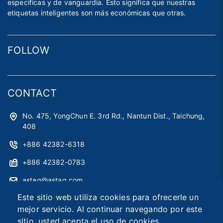
específicas y de vanguardia. Esto significa que nuestras
etiquetas inteligentes son más económicas que otras.
FOLLOW
CONTACT
No. 475, YongChun E. 3rd Rd., Nantun Dist., Taichung,
408
+886 42382-6318
+886 42382-0783
astag@astag.com
Este sitio web utiliza cookies para ofrecerle un
roger@astag.com
mejor servicio. Al continuar navegando por este
sitio, usted acepta el uso de cookies.