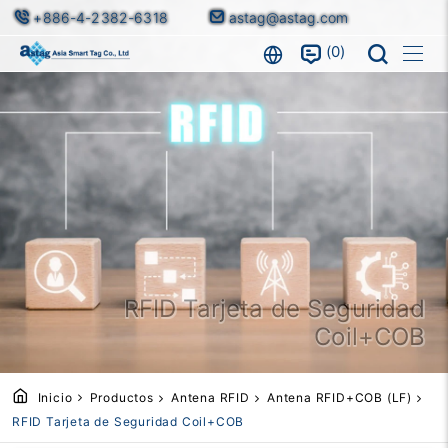
+886-4-2382-6318
astag@astag.com
0
RFID Tarjeta de Seguridad
Coil+COB
Inicio
Productos
Antena RFID
Antena RFID+COB (LF)
RFID Tarjeta de Seguridad Coil+COB