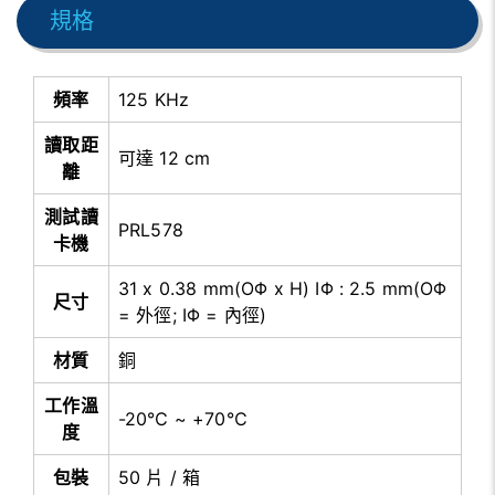
規格
頻率
125 KHz
讀取距
可達 12 cm
離
測試讀
PRL578
卡機
31 x 0.38 mm(OΦ x H) IΦ : 2.5 mm(OΦ
尺寸
= 外徑; IΦ = 內徑)
材質
銅
工作溫
-20℃ ~ +70℃
度
包裝
50 片 / 箱