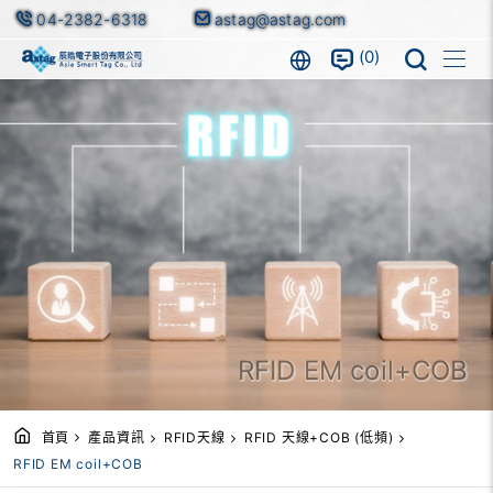
04-2382-6318
astag@astag.com
0
RFID EM coil+COB
首頁
產品資訊
RFID天線
RFID 天線+COB (低頻)
RFID EM coil+COB