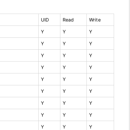
UID
Read
Write
Y
Y
Y
Y
Y
Y
Y
Y
Y
Y
Y
Y
Y
Y
Y
Y
Y
Y
Y
Y
Y
Y
Y
Y
Y
Y
Y