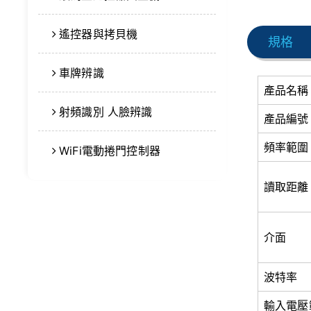
遙控器與拷貝機
規格
車牌辨識
產品名稱
射頻識別 人臉辨識
產品編號
頻率範圍
WiFi電動捲門控制器
讀取距離
介面
波特率
輸入電壓