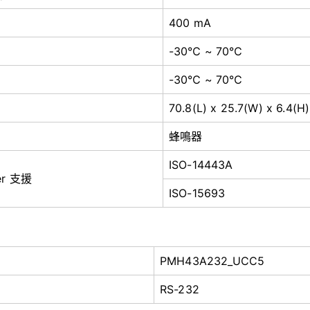
400 mA
-30℃ ~ 70
℃
-30℃ ~ 70
℃
70.8(L) x 25.7(W) x 6.4(
蜂鳴器
ISO-14443A
er 支援
ISO-15693
PMH43A232_UCC5
RS-232