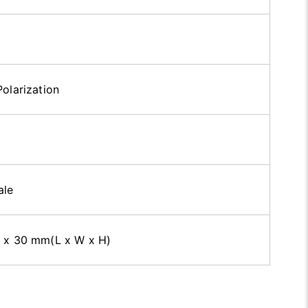
Polarization
le
7 x 30 mm(L x W x H)