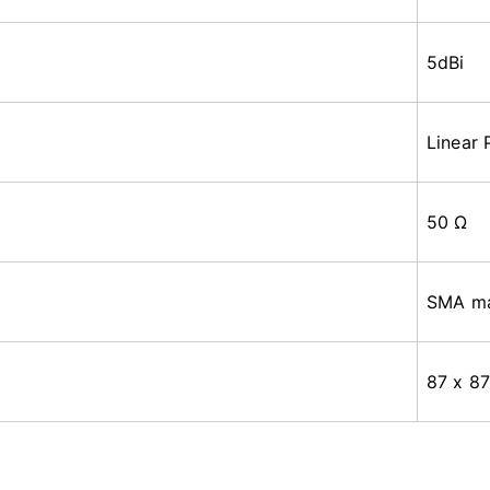
5dBi
Linear 
50 Ω
SMA ma
87 x 8