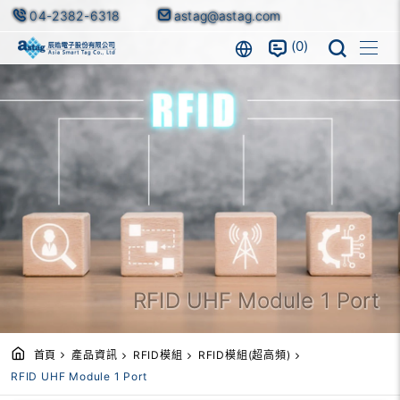
04-2382-6318
astag@astag.com
0
RFID UHF Module 1 Port
首頁
產品資訊
RFID模組
RFID模組(超高頻)
RFID UHF Module 1 Port